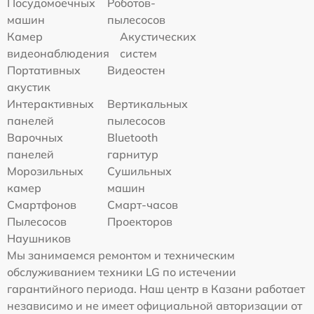
Посудомоечных
Роботов-
машин
пылесосов
Камер
Акустических
видеонаблюдения
систем
Портативных
Видеостен
акустик
Интерактивных
Вертикальных
панелей
пылесосов
Варочных
Bluetooth
панелей
гарнитур
Морозильных
Сушильных
камер
машин
Смартфонов
Смарт-часов
Пылесосов
Проекторов
Наушников
Мы занимаемся ремонтом и техническим
обслуживанием техники LG по истечении
гарантийного периода. Наш центр в Казани работает
независимо и не имеет официальной авторизации от