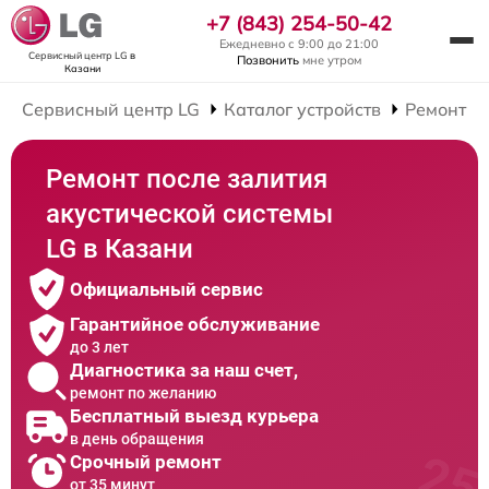
+7 (843) 254-50-42
Ежедневно с 9:00 до 21:00
Сервисный центр LG
в
Позвонить
мне утром
Казани
Сервисный центр LG
Каталог устройств
Ремонт А
Ремонт после залития
акустической системы
LG в Казани
Официальный сервис
Гарантийное обслуживание
до 3 лет
Диагностика за наш счет,
ремонт по желанию
Бесплатный выезд курьера
в день обращения
Срочный ремонт
от 35 минут