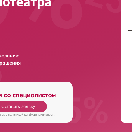
нотеатра
 желанию
бращения
я со специалистом
Оставить заявку
есь c
политикой конфиденциальности