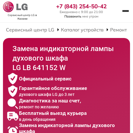
+7 (843) 254-50-42
Ежедневно с 9:00 до 21:00
Сервисный центр LG
в
Позвонить
мне утром
Казани
Сервисный центр LG
Каталог устройств
Ремонт Д
Замена индикаторной лампы
духового шкафа
LG LB 641152 W
Официальный сервис
Гарантийное обслуживание
духового шкафа LG до 3 лет
Диагностика за наш счет,
ремонт по желанию
Бесплатный выезд курьера
в день обращения
Замена индикаторной лампы духового
шкафа