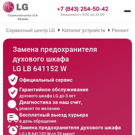
+7 (843) 254-50-42
Ежедневно с 9:00 до 21:00
Сервисный центр LG
в
Казани
Сервисный центр LG
Каталог устройств
Ремонт Д
Замена предохранителя
духового шкафа
LG LB 641152 W
Официальный сервис
Гарантийное обслуживание
духового шкафа LG до 3 лет
Диагностика за наш счет,
ремонт по желанию
Бесплатный выезд курьера
в день обращения
Замена предохранителя духового шкафа
LG LB 641152 W от 35 минут