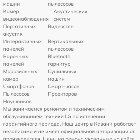
машин
пылесосов
Камер
Акустических
видеонаблюдения
систем
Портативных
Видеостен
акустик
Интерактивных
Вертикальных
панелей
пылесосов
Варочных
Bluetooth
панелей
гарнитур
Морозильных
Сушильных
камер
машин
Смартфонов
Смарт-часов
Пылесосов
Проекторов
Наушников
Мы занимаемся ремонтом и техническим
обслуживанием техники LG по истечении
гарантийного периода. Наш центр в Казани работает
независимо и не имеет официальной авторизации от
производителя. Цены на ремонт, указанные на сайте,