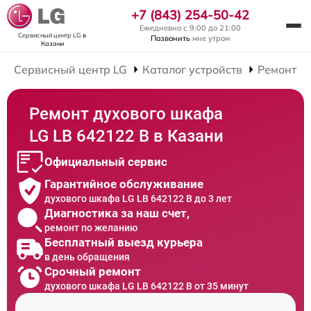
+7 (843) 254-50-42
Ежедневно с 9:00 до 21:00
Сервисный центр LG
в
Позвонить
мне утром
Казани
Сервисный центр LG
Каталог устройств
Ремонт Д
Ремонт духового шкафа
LG LB 642122 B в Казани
Официальный сервис
Гарантийное обслуживание
духового шкафа LG LB 642122 B до 3 лет
Диагностика за наш счет,
ремонт по желанию
Бесплатный выезд курьера
в день обращения
Срочный ремонт
духового шкафа LG LB 642122 B от 35 минут