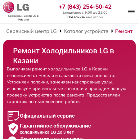
+7 (843) 254-50-42
Ежедневно с 9:00 до 21:00
Сервисный центр LG
в
Позвонить
мне утром
Казани
Сервисный центр LG
Каталог устройств
Ремонт Х
Ремонт Холодильников LG в
Казани
Выполняем ремонт холодильников LG в Казани
независимо от модели и сложности неисправности.
Устраняем поломки, заменяем неисправные узлы,
используем оригинальные запчасти и проводим полную
проверку устройства после ремонта. Предоставляем
гарантию на выполненные работы.
Официальный сервис
Гарантийное обслуживание
холодильника LG до 3 лет
Диагностика за наш счет,