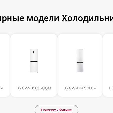
ярные модели Холодильни
YV
LG GW-B509SQQM
LG GW-B469BLCM
L
Показать больше