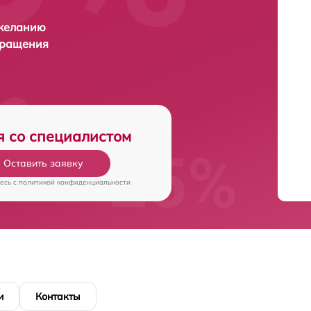
 желанию
бращения
я со специалистом
Оставить заявку
есь c
политикой конфиденциальности
и
Контакты