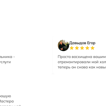
Давыдов Егор
льника -
Просто восхищена вашим
услуги
отремонтировали мой хо
теперь он снова как новы
орошую
Мастера