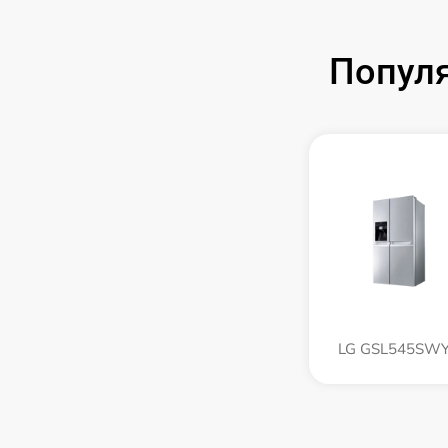
Попул
LG GSL545SW