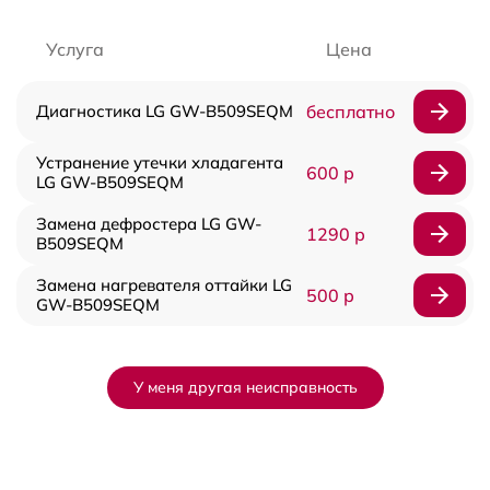
Услуга
Цена
Диагностика LG GW-B509SEQM
бесплатно
Устранение утечки хладагента
600 р
LG GW-B509SEQM
Замена дефростера LG GW-
1290 р
B509SEQM
Замена нагревателя оттайки LG
500 р
GW-B509SEQM
У меня другая неисправность