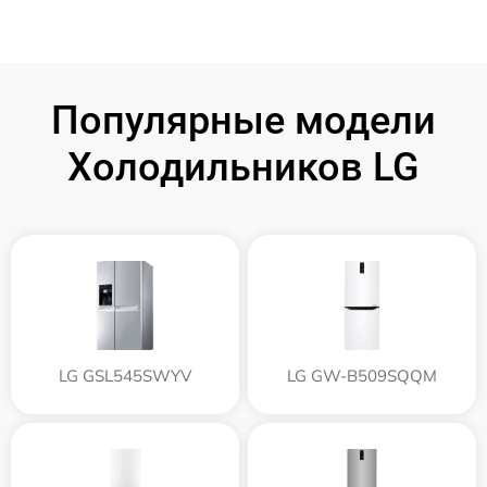
Популярные модели
Холодильников LG
LG GSL545SWYV
LG GW-B509SQQM