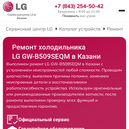
+7 (843) 254-50-42
Ежедневно с 9:00 до 21:00
Сервисный центр LG
в
Позвонить
мне утром
Казани
Сервисный центр LG
Каталог устройств
Ремонт Х
Ремонт холодильника
LG GW-B509SEQM в Казани
Выполняем ремонт LG GW-B509SEQM в Казани с
устранением неисправностей любой сложности. Проводим
диагностику, выявляем причины поломки, заменяем
неисправные детали и восстанавливаем
работоспособность устройства. Используем оригинальные
или рекомендованные производителем запчасти, после
ремонта выполняем проверку всех функций и
предоставляем гарантию.
Официальный сервис
Гарантийное обслуживание