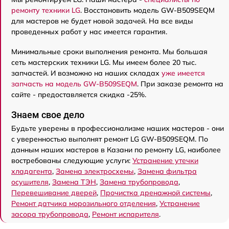
ремонту техники LG
. Восстановить модель GW-B509SEQM
для мастеров не будет новой задачей. На все виды
проведенных работ у нас имеется гарантия.
Минимальные сроки выполнения ремонта. Мы большая
сеть мастерских техники LG. Мы имеем более 20 тыс.
запчастей. И возможно на наших складах
уже имеется
запчасть на модель GW-B509SEQM
. При заказе ремонта на
сайте - предоставляется скидка -25%.
Знаем свое дело
Будьте уверены в профессионализме наших мастеров - они
с уверенностью выполнят ремонт LG GW-B509SEQM. По
данным наших мастеров в Казани по ремонту LG, наиболее
востребованы следующие услуги:
Устранение утечки
хладагента
,
Замена электросхемы
,
Замена фильтра
осушителя
,
Замена ТЭН
,
Замена трубопровода
,
Перевешивание дверей
,
Прочистка дренажной системы
,
Ремонт датчика морозильного отделения
,
Устранение
засора трубопровода
,
Ремонт испарителя
.