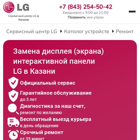
+7 (843) 254-50-42
Ежедневно с 9:00 до 21:00
Сервисный центр LG
в
Позвонить
мне утром
Казани
Сервисный центр LG
Каталог устройств
Ремонт И
Замена дисплея (экрана)
интерактивной панели
LG в Казани
Официальный сервис
Гарантийное обслуживание
до 3 лет
Диагностика за наш счет,
ремонт по желанию
Бесплатный выезд курьера
в день обращения
Срочный ремонт
от 35 минут