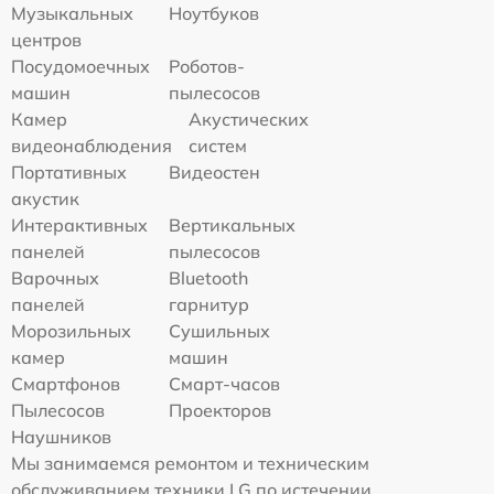
Музыкальных
Ноутбуков
центров
Посудомоечных
Роботов-
машин
пылесосов
Камер
Акустических
видеонаблюдения
систем
Портативных
Видеостен
акустик
Интерактивных
Вертикальных
панелей
пылесосов
Варочных
Bluetooth
панелей
гарнитур
Морозильных
Сушильных
камер
машин
Смартфонов
Смарт-часов
Пылесосов
Проекторов
Наушников
Мы занимаемся ремонтом и техническим
обслуживанием техники LG по истечении