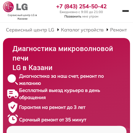
+7 (843) 254-50-42
Ежедневно с 9:00 до 21:00
Сервисный центр LG
в
Позвонить
мне утром
Казани
Сервисный центр LG
Каталог устройств
Ремонт М
Диагностика микроволновой
печи
LG в Казани
Диагностика за наш счет, ремонт по
желанию
Бесплатный выезд курьера в день
обращения
Гарантия на ремонт до 3 лет
Срочный ремонт от 35 минут