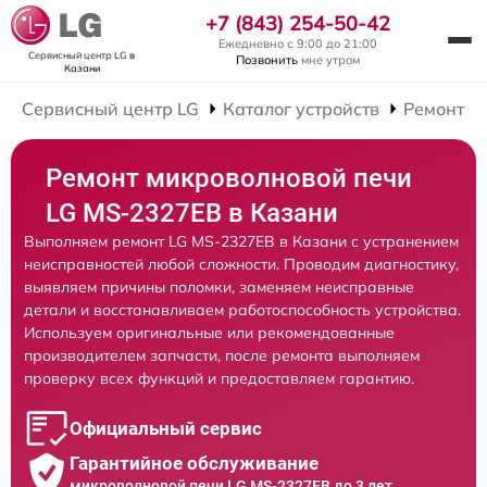
+7 (843) 254-50-42
Ежедневно с 9:00 до 21:00
Сервисный центр LG
в
Позвонить
мне утром
Казани
Сервисный центр LG
Каталог устройств
Ремонт М
Ремонт микроволновой печи
LG MS-2327EB в Казани
Выполняем ремонт LG MS-2327EB в Казани с устранением
неисправностей любой сложности. Проводим диагностику,
выявляем причины поломки, заменяем неисправные
детали и восстанавливаем работоспособность устройства.
Используем оригинальные или рекомендованные
производителем запчасти, после ремонта выполняем
проверку всех функций и предоставляем гарантию.
Официальный сервис
Гарантийное обслуживание
микроволновой печи LG MS-2327EB до 3 лет