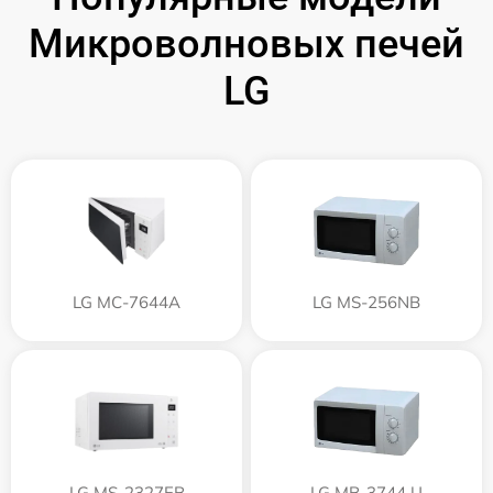
Микроволновых печей
LG
LG MC-7644A
LG MS-256NB
LG MS-2327EB
LG MB-3744 U