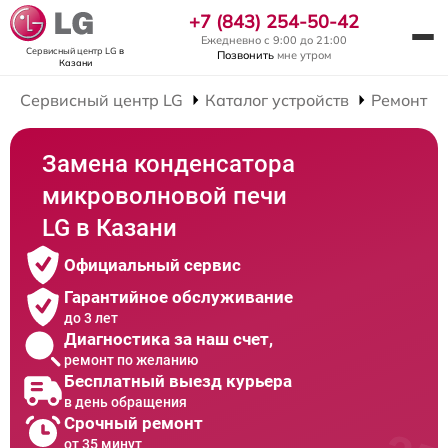
+7 (843) 254-50-42
Ежедневно с 9:00 до 21:00
Сервисный центр LG
в
Позвонить
мне утром
Казани
Сервисный центр LG
Каталог устройств
Ремонт М
Замена конденсатора
микроволновой печи
LG в Казани
Официальный сервис
Гарантийное обслуживание
до 3 лет
Диагностика за наш счет,
ремонт по желанию
Бесплатный выезд курьера
в день обращения
Срочный ремонт
от 35 минут