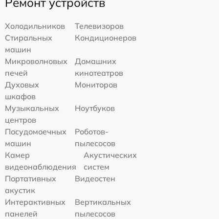
Ремонт устройств
Холодильников
Телевизоров
Стиральных
Кондиционеров
машин
Микроволновых
Домашних
печей
кинотеатров
Духовых
Мониторов
шкафов
Музыкальных
Ноутбуков
центров
Посудомоечных
Роботов-
машин
пылесосов
Камер
Акустических
видеонаблюдения
систем
Портативных
Видеостен
акустик
Интерактивных
Вертикальных
панелей
пылесосов