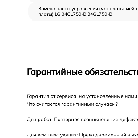
Замена платы управления (мат.платы, мейн
платы) LG 34GL750-B 34GL750-B
Ремонт цепи питания LG 34GL750-B
34GL750-B
Прошивка блока управления LG 34GL750-B
34GL750-B
Замена лампы подсветки LG 34GL750-B
34GL750-B
Гарантийные обязательст
Ремонт блока управления LG 34GL750-B
34GL750-B
Замена блока питания LG 34GL750-B
Гарантия от сервиса: на установленные нами
34GL750-B
Что считается гарантийным случаем?
Замена электронных компонентов LG
34GL750-B 34GL750-B
Для работ: Повторное возникновение дефект
Для комплектующих: Преждевременный выход 