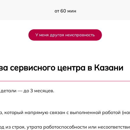
от 60 мин
от 60 мин
У меня другая неисправность
от 60 мин
от 60 мин
ва сервисного центра в Казани
от 60 мин
 детали — до 3 месяцев.
от 60 мин
от 60 мин
а, который напрямую связан с выполненной работой (на
из строя, утрата работоспособности или несоответств