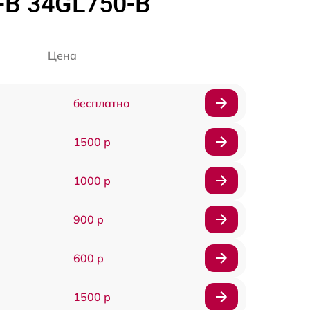
-B 34GL750-B
Цена
бесплатно
1500 р
1000 р
900 р
600 р
1500 р