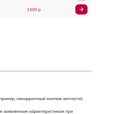
1300 р
1800 р
700 р
1400 р
700 р
1500 р
1900 р
пример, некорректный монтаж запчасти).
ие заявленным характеристикам при