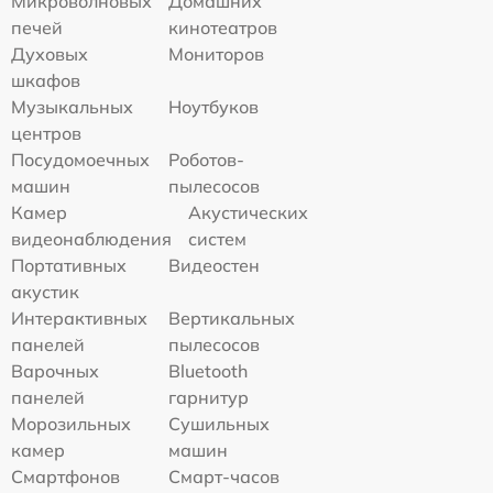
Микроволновых
Домашних
печей
кинотеатров
Духовых
Мониторов
шкафов
Музыкальных
Ноутбуков
центров
Посудомоечных
Роботов-
машин
пылесосов
Камер
Акустических
видеонаблюдения
систем
Портативных
Видеостен
акустик
Интерактивных
Вертикальных
панелей
пылесосов
Варочных
Bluetooth
панелей
гарнитур
Морозильных
Сушильных
камер
машин
Смартфонов
Смарт-часов