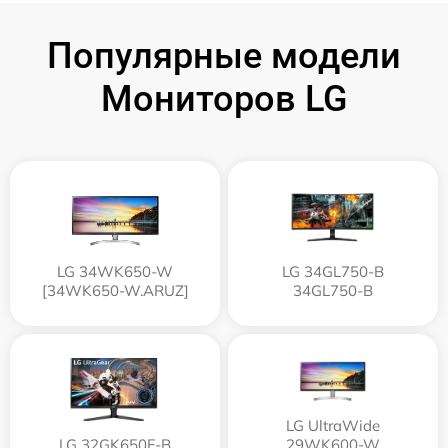
Популярные модели
Мониторов LG
LG 34WK650-W
LG 34GL750-B
[34WK650-W.ARUZ]
34GL750-B
LG UltraWide
LG 32GK650F-B
29WK600-W