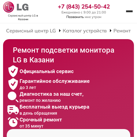
+7 (843) 254-50-42
Ежедневно с 9:00 до 21:00
Сервисный центр LG
в
Позвонить
мне утром
Казани
Сервисный центр LG
Каталог устройств
Ремонт М
Ремонт подсветки монитора
LG в Казани
Официальный сервис
Гарантийное обслуживание
до 3 лет
Диагностика за наш счет,
ремонт по желанию
Бесплатный выезд курьера
в день обращения
Срочный ремонт
от 35 минут