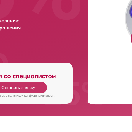
 желанию
бращения
я со специалистом
Оставить заявку
есь c
политикой конфиденциальности