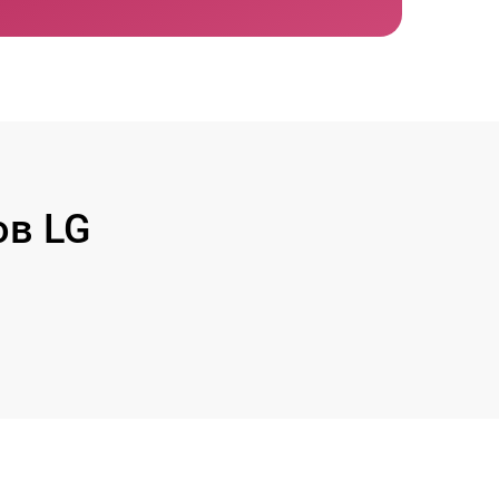
ов LG