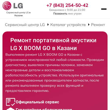
+7 (843) 254-50-42
Ежедневно с 9:00 до 21:00
Сервисный центр LG
в
Позвонить
мне утром
Казани
Сервисный центр LG
Каталог устройств
Ремонт П
Ремонт портативной акустики
LG X BOOM GO в Казани
Выполняем ремонт LG X BOOM GO в Казани с
устранением неисправностей любой сложности. Проводим
диагностику, выявляем причины поломки, заменяем
неисправные детали и восстанавливаем
работоспособность устройства. Используем оригинальные
или рекомендованные производителем запчасти, после
ремонта выполняем проверку всех функций и
предоставляем гарантию.
Официальный сервис
Гарантийное обслуживание