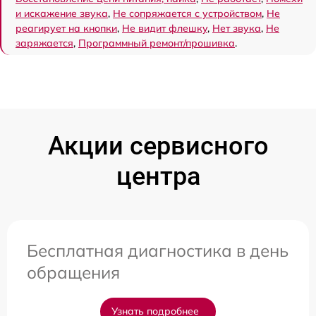
и искажение звука
,
Не сопряжается с устройством
,
Не
реагирует на кнопки
,
Не видит флешку
,
Нет звука
,
Не
заряжается
,
Программный ремонт/прошивка
.
Акции сервисного
центра
Бесплатная диагностика в день
обращения
Узнать подробнее