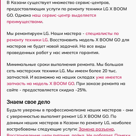
В Казани существует множество сервис-центров,
предоставляющих услуги по ремонту техники LG X BOOM
GO. Однако
наш сервис-центр выделяется
преимуществами
.
Мы ремонтируем LG. Наши мастера -
специалисты по
ремонту техники LG
. Восстановить модель X BOOM GO для
мастеров не будет новой задачей. На все виды
проведенных работ у нас имеется гарантия.
Минимальные сроки выполнения ремонта. Мы большая
сеть мастерских техники LG. Мы имеем более 20 тыс.
запчастей. И возможно на наших складах
уже имеется
запчасть на модель X BOOM GO
. При заказе ремонта на
сайте - предоставляется скидка -25%.
Знаем свое дело
Будьте уверены в профессионализме наших мастеров - они
с уверенностью выполнят ремонт LG X BOOM GO. По
данным наших мастеров в Казани по ремонту LG, наиболее
востребованы следующие услуги:
Замена разъема
,
Восстановление цепи питания, пайка
,
Не работает
,
Помехи