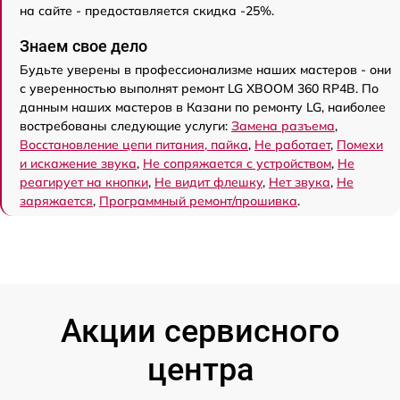
на сайте - предоставляется скидка -25%.
Знаем свое дело
Будьте уверены в профессионализме наших мастеров - они
с уверенностью выполнят ремонт LG XBOOM 360 RP4B. По
данным наших мастеров в Казани по ремонту LG, наиболее
востребованы следующие услуги:
Замена разъема
,
Восстановление цепи питания, пайка
,
Не работает
,
Помехи
и искажение звука
,
Не сопряжается с устройством
,
Не
реагирует на кнопки
,
Не видит флешку
,
Нет звука
,
Не
заряжается
,
Программный ремонт/прошивка
.
Акции сервисного
центра