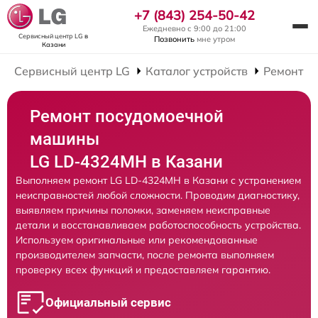
+7 (843) 254-50-42
Ежедневно с 9:00 до 21:00
Сервисный центр LG
в
Позвонить
мне утром
Казани
Сервисный центр LG
Каталог устройств
Ремонт П
Ремонт посудомоечной
машины
LG LD-4324MH в Казани
Выполняем ремонт LG LD-4324MH в Казани с устранением
неисправностей любой сложности. Проводим диагностику,
выявляем причины поломки, заменяем неисправные
детали и восстанавливаем работоспособность устройства.
Используем оригинальные или рекомендованные
производителем запчасти, после ремонта выполняем
проверку всех функций и предоставляем гарантию.
Официальный сервис