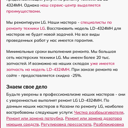
4324MH. Однако
наш сервис-центр выделяется
преимуществами
.
Мы ремонтируем LG. Наши мастера -
специалисты по
ремонту техники LG
. Восстановить модель LD-4324MH для
мастеров не будет новой задачей. На все виды
проведенных работ у нас имеется гарантия.
Минимальные сроки выполнения ремонта. Мы большая
сеть мастерских техники LG. Мы имеем более 20 тыс.
запчастей. И возможно на наших складах
уже имеется
запчасть на модель LD-4324MH
. При заказе ремонта на
сайте - предоставляется скидка -25%.
Знаем свое дело
Будьте уверены в профессионализме наших мастеров - они
с уверенностью выполнят ремонт LG LD-4324MH. По
данным наших мастеров в Казани по ремонту LG, наиболее
востребованы следующие услуги:
Чистка разбрызгивателя
,
Ремонт или замена патрубка
,
Ремонт или замена дозатора
моющих средств
,
Регулировка прессостата
,
Разблокировка