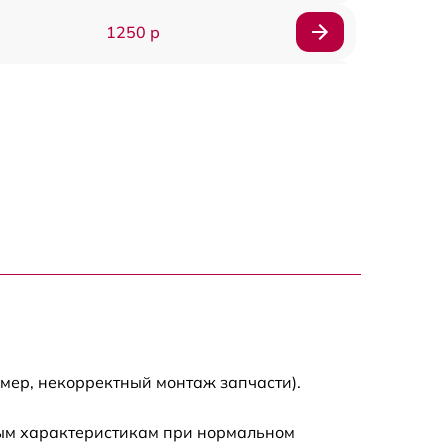
1250 р
1000 р
850 р
2590 р
1550 р
1550 р
1600 р
мер, некорректный монтаж запчасти).
750 р
ным характеристикам при нормальном