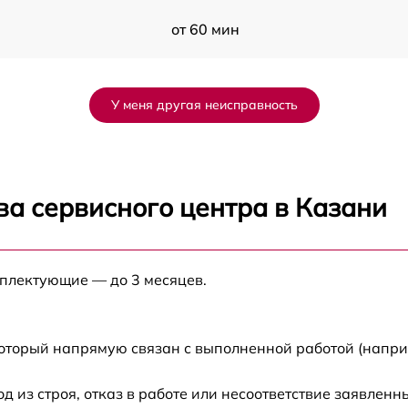
от 60 мин
от 60 мин
У меня другая неисправность
от 60 мин
от 60 мин
ва сервисного центра в Казани
от 60 мин
мплектующие — до 3 месяцев.
от 60 мин
от 60 мин
который напрямую связан с выполненной работой (напри
от 60 мин
из строя, отказ в работе или несоответствие заявлен