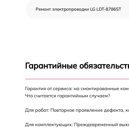
Ремонт электропроводки LG LDT-8786ST
Замена шнура питания LG LDT-8786ST
Корпусный ремонт (замена резинок,
креплений, кнопок) LG LDT-8786ST
Ремонт платы управления (восстановление)
LG LDT-8786ST
Гарантийные обязательст
Замена заливного клапана LG LDT-8786ST
Гарантия от сервиса: на смонтированные ко
Замена панели управления LG LDT-8786ST
Что считается гарантийным случаем?
Замена расходомера LG LDT-8786ST
Для работ: Повторное проявление дефекта, 
Замена разбрызгивателя LG LDT-8786ST
Для комплектующих: Преждевременный выход 