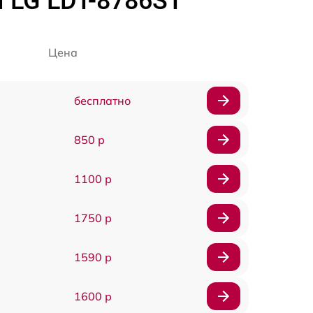
 LG LDT-8786ST
Цена
бесплатно
850 р
1100 р
1750 р
1590 р
1600 р