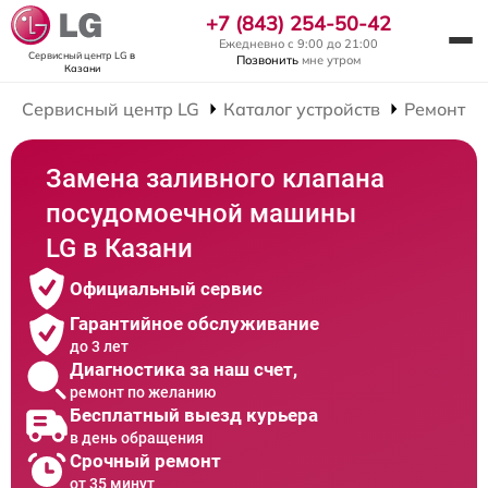
+7 (843) 254-50-42
Ежедневно с 9:00 до 21:00
Сервисный центр LG
в
Позвонить
мне утром
Казани
Сервисный центр LG
Каталог устройств
Ремонт П
Замена заливного клапана
посудомоечной машины
LG в Казани
Официальный сервис
Гарантийное обслуживание
до 3 лет
Диагностика за наш счет,
ремонт по желанию
Бесплатный выезд курьера
в день обращения
Срочный ремонт
от 35 минут