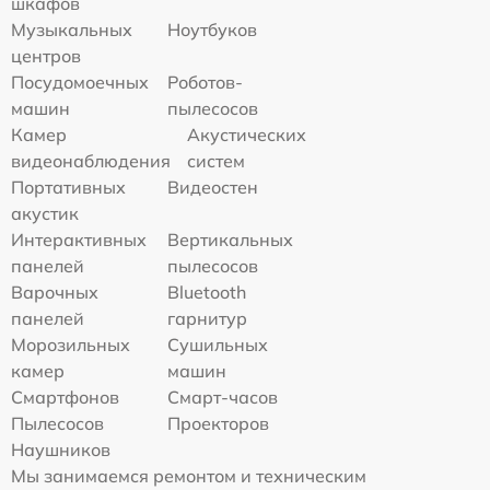
шкафов
Музыкальных
Ноутбуков
центров
Посудомоечных
Роботов-
машин
пылесосов
Камер
Акустических
видеонаблюдения
систем
Портативных
Видеостен
акустик
Интерактивных
Вертикальных
панелей
пылесосов
Варочных
Bluetooth
панелей
гарнитур
Морозильных
Сушильных
камер
машин
Смартфонов
Смарт-часов
Пылесосов
Проекторов
Наушников
Мы занимаемся ремонтом и техническим