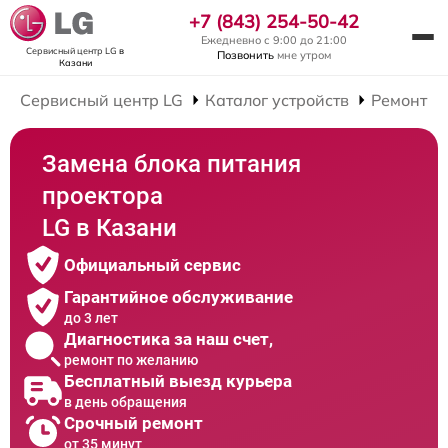
+7 (843) 254-50-42
Ежедневно с 9:00 до 21:00
Сервисный центр LG
в
Позвонить
мне утром
Казани
Сервисный центр LG
Каталог устройств
Ремонт П
Замена блока питания
проектора
LG в Казани
Официальный сервис
Гарантийное обслуживание
до 3 лет
Диагностика за наш счет,
ремонт по желанию
Бесплатный выезд курьера
в день обращения
Срочный ремонт
от 35 минут