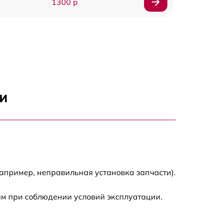
1300 р
1500 р
1400 р
1200 р
и
1200 р
1500 р
2000 р
апример, неправильная установка запчасти).
ам при соблюдении условий эксплуатации.