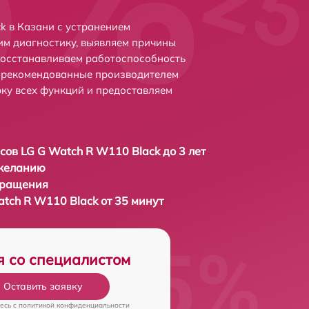
k в Казани с устранением
м диагностику, выявляем причины
восстанавливаем работоспособность
и рекомендованные производителем
рку всех функций и предоставляем
сов LG G Watch R W110 Black до 3 лет
 желанию
бращения
tch R W110 Black от 35 минут
я со специалистом
Оставить заявку
есь c
политикой конфиденциальности