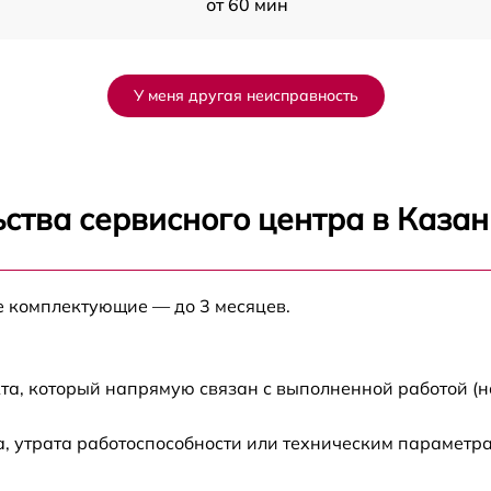
от 60 мин
от 60 мин
У меня другая неисправность
от 60 мин
от 60 мин
ства сервисного центра в Казан
ck
от 60 мин
е комплектующие — до 3 месяцев.
от 60 мин
от 60 мин
та, который напрямую связан с выполненной работой (н
, утрата работоспособности или техническим параметр