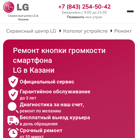
+7 (843) 254-50-42
Ежедневно с 9:00 до 21:00
Сервисный центр LG
в
Позвонить
мне утром
Казани
Сервисный центр LG
Каталог устройств
Ремонт С
Ремонт кнопки громкости
смартфона
LG в Казани
Официальный сервис
Гарантийное обслуживание
до 3 лет
Диагностика за наш счет,
ремонт по желанию
Бесплатный выезд курьера
в день обращения
Срочный ремонт
от 35 минут