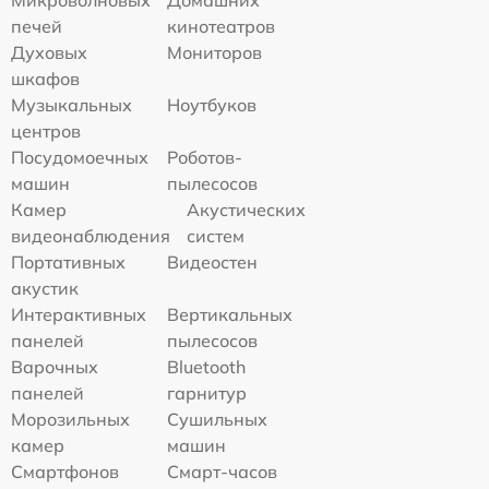
печей
кинотеатров
Духовых
Мониторов
шкафов
Музыкальных
Ноутбуков
центров
Посудомоечных
Роботов-
машин
пылесосов
Камер
Акустических
видеонаблюдения
систем
Портативных
Видеостен
акустик
Интерактивных
Вертикальных
панелей
пылесосов
Варочных
Bluetooth
панелей
гарнитур
Морозильных
Сушильных
камер
машин
Смартфонов
Смарт-часов