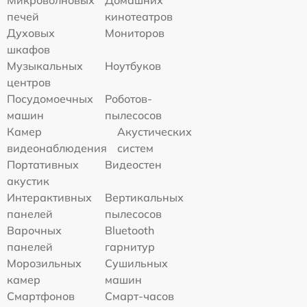
печей
кинотеатров
Духовых
Мониторов
шкафов
Музыкальных
Ноутбуков
центров
Посудомоечных
Роботов-
машин
пылесосов
Камер
Акустических
видеонаблюдения
систем
Портативных
Видеостен
акустик
Интерактивных
Вертикальных
панелей
пылесосов
Варочных
Bluetooth
панелей
гарнитур
Морозильных
Сушильных
камер
машин
Смартфонов
Смарт-часов