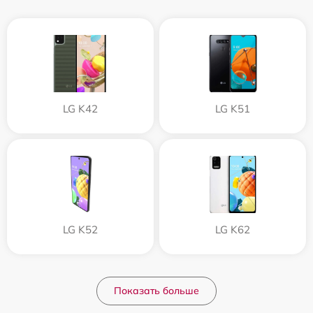
LG K42
LG K51
LG K52
LG K62
Показать больше