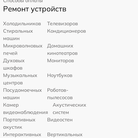
Способы оплаты
Ремонт устройств
Холодильников
Телевизоров
Стиральных
Кондиционеров
машин
Микроволновых
Домашних
печей
кинотеатров
Духовых
Мониторов
шкафов
Музыкальных
Ноутбуков
центров
Посудомоечных
Роботов-
машин
пылесосов
Камер
Акустических
видеонаблюдения
систем
Портативных
Видеостен
акустик
Интерактивных
Вертикальных