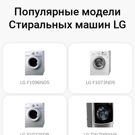
Популярные модели
Стиральных машин LG
LG F1096ND5
LG F1073ND5
LG F1022SDP
LG TW7000WS