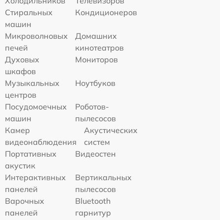
Холодильников
Телевизоров
Стиральных
Кондиционеров
машин
Микроволновых
Домашних
печей
кинотеатров
Духовых
Мониторов
шкафов
Музыкальных
Ноутбуков
центров
Посудомоечных
Роботов-
машин
пылесосов
Камер
Акустических
видеонаблюдения
систем
Портативных
Видеостен
акустик
Интерактивных
Вертикальных
панелей
пылесосов
Варочных
Bluetooth
панелей
гарнитур