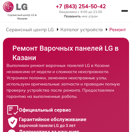
+7 (843) 254-50-42
Ежедневно с 9:00 до 21:00
Сервисный центр LG
в
Позвонить
мне утром
Казани
Сервисный центр LG
Каталог устройств
Ремонт В
Ремонт Варочных панелей LG в
Казани
Выполняем ремонт варочных панелей LG в Казани
независимо от модели и сложности неисправности.
Устраняем поломки, заменяем неисправные узлы,
используем оригинальные запчасти и проводим полную
проверку устройства после ремонта. Предоставляем
гарантию на выполненные работы.
Официальный сервис
Гарантийное обслуживание
варочной панели LG до 3 лет
Диагностика за наш счет,