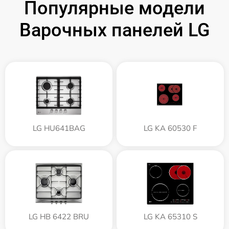
Популярные модели
Варочных панелей LG
LG HU641BAG
LG KA 60530 F
LG HB 6422 BRU
LG KA 65310 S