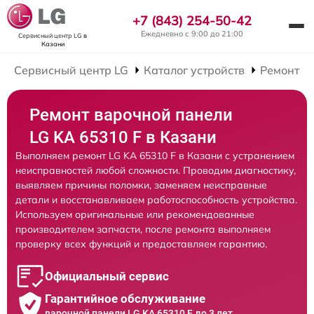
+7 (843) 254-50-42
Ежедневно с 9:00 до 21:00
Сервисный центр LG
в
Казани
Сервисный центр LG
Каталог устройств
Ремонт В
Ремонт варочной панели
LG KA 65310 F в Казани
Выполняем ремонт LG KA 65310 F в Казани с устранением
неисправностей любой сложности. Проводим диагностику,
выявляем причины поломки, заменяем неисправные
детали и восстанавливаем работоспособность устройства.
Используем оригинальные или рекомендованные
производителем запчасти, после ремонта выполняем
проверку всех функций и предоставляем гарантию.
Официальный сервис
Гарантийное обслуживание
варочной панели LG KA 65310 F до 3 лет