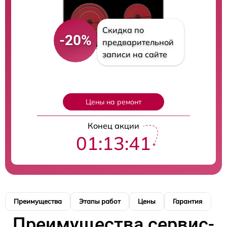
Скидка по
-20%
предварительной
записи на сайте
Цены на ремонт
Конец акции
01:13:40
Преимущества
Этапы работ
Цены
Гарантия
М
Преимущества сервис-