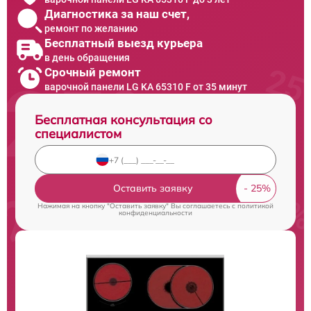
Диагностика за наш счет,
ремонт по желанию
Бесплатный выезд курьера
в день обращения
Срочный ремонт
варочной панели LG KA 65310 F от 35 минут
Бесплатная консультация со
специалистом
Оставить заявку
Нажимая на кнопку "Оставить заявку" Вы соглашаетесь c
политикой
конфиденциальности