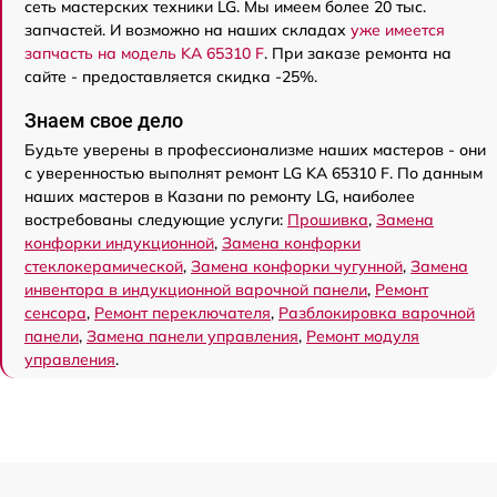
сеть мастерских техники LG. Мы имеем более 20 тыс.
запчастей. И возможно на наших складах
уже имеется
запчасть на модель KA 65310 F
. При заказе ремонта на
сайте - предоставляется скидка -25%.
Знаем свое дело
Будьте уверены в профессионализме наших мастеров - они
с уверенностью выполнят ремонт LG KA 65310 F. По данным
наших мастеров в Казани по ремонту LG, наиболее
востребованы следующие услуги:
Прошивка
,
Замена
конфорки индукционной
,
Замена конфорки
стеклокерамической
,
Замена конфорки чугунной
,
Замена
инвентора в индукционной варочной панели
,
Ремонт
сенсора
,
Ремонт переключателя
,
Разблокировка варочной
панели
,
Замена панели управления
,
Ремонт модуля
управления
.