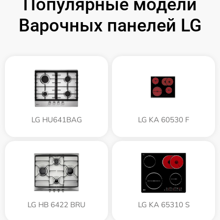
Популярные модели
Варочных панелей LG
LG HU641BAG
LG KA 60530 F
LG HB 6422 BRU
LG KA 65310 S