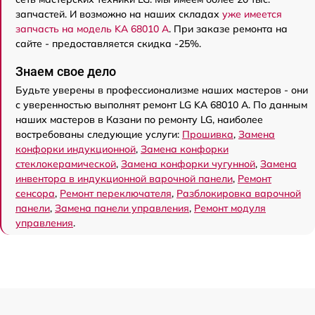
запчастей. И возможно на наших складах
уже имеется
запчасть на модель KA 68010 A
. При заказе ремонта на
сайте - предоставляется скидка -25%.
Знаем свое дело
Будьте уверены в профессионализме наших мастеров - они
с уверенностью выполнят ремонт LG KA 68010 A. По данным
наших мастеров в Казани по ремонту LG, наиболее
востребованы следующие услуги:
Прошивка
,
Замена
конфорки индукционной
,
Замена конфорки
стеклокерамической
,
Замена конфорки чугунной
,
Замена
инвентора в индукционной варочной панели
,
Ремонт
сенсора
,
Ремонт переключателя
,
Разблокировка варочной
панели
,
Замена панели управления
,
Ремонт модуля
управления
.