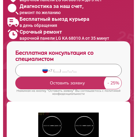
Диагностика за наш счет,
ремонт по желанию
Бесплатный выезд курьера
в день обращения
Срочный ремонт
варочной панели LG KA 68010 A от 35 минут
Бесплатная консультация со
специалистом
Оставить заявку
Нажимая на кнопку "Оставить заявку" Вы соглашаетесь c
политикой
конфиденциальности