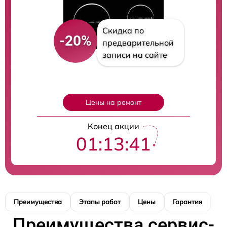
Скидка по
-20%
предварительной
записи на сайте
Цены на ремонт
Конец акции
01:13:40
Преимущества
Этапы работ
Цены
Гарантия
М
Преимущества сервис-