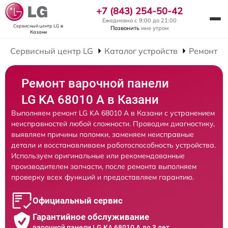
+7 (843) 254-50-42
Ежедневно с 9:00 до 21:00
Сервисный центр LG
в
Позвонить
мне утром
Казани
Сервисный центр LG
Каталог устройств
Ремонт В
Ремонт варочной панели
LG KA 68010 A в Казани
Выполняем ремонт LG KA 68010 A в Казани с устранением
неисправностей любой сложности. Проводим диагностику,
выявляем причины поломки, заменяем неисправные
детали и восстанавливаем работоспособность устройства.
Используем оригинальные или рекомендованные
производителем запчасти, после ремонта выполняем
проверку всех функций и предоставляем гарантию.
Официальный сервис
Гарантийное обслуживание
варочной панели LG KA 68010 A до 3 лет