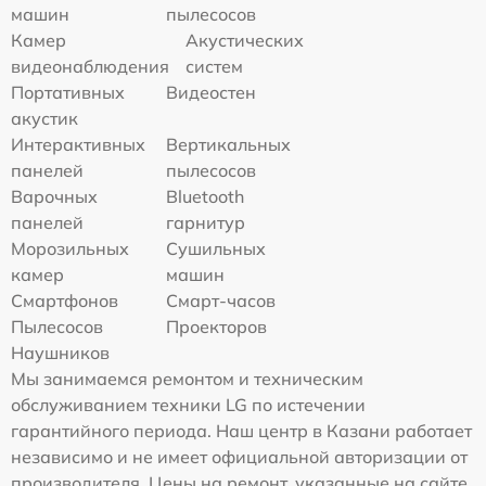
машин
пылесосов
Камер
Акустических
видеонаблюдения
систем
Портативных
Видеостен
акустик
Интерактивных
Вертикальных
панелей
пылесосов
Варочных
Bluetooth
панелей
гарнитур
Морозильных
Сушильных
камер
машин
Смартфонов
Смарт-часов
Пылесосов
Проекторов
Наушников
Мы занимаемся ремонтом и техническим
обслуживанием техники LG по истечении
гарантийного периода. Наш центр в Казани работает
независимо и не имеет официальной авторизации от
производителя. Цены на ремонт, указанные на сайте,