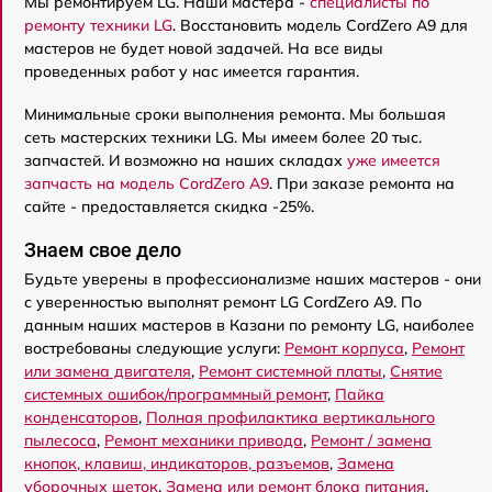
Мы ремонтируем LG. Наши мастера -
специалисты по
ремонту техники LG
. Восстановить модель CordZero A9 для
мастеров не будет новой задачей. На все виды
проведенных работ у нас имеется гарантия.
Минимальные сроки выполнения ремонта. Мы большая
сеть мастерских техники LG. Мы имеем более 20 тыс.
запчастей. И возможно на наших складах
уже имеется
запчасть на модель CordZero A9
. При заказе ремонта на
сайте - предоставляется скидка -25%.
Знаем свое дело
Будьте уверены в профессионализме наших мастеров - они
с уверенностью выполнят ремонт LG CordZero A9. По
данным наших мастеров в Казани по ремонту LG, наиболее
востребованы следующие услуги:
Ремонт корпуса
,
Ремонт
или замена двигателя
,
Ремонт системной платы
,
Снятие
системных ошибок/программный ремонт
,
Пайка
конденсаторов
,
Полная профилактика вертикального
пылесоса
,
Ремонт механики привода
,
Ремонт / замена
кнопок, клавиш, индикаторов, разъемов
,
Замена
уборочных щеток
,
Замена или ремонт блока питания
.