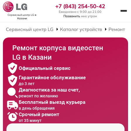
+7 (843) 254-50-42
Ежедневно с 9:00 до 21:00
Сервисный центр LG
в
Позвонить
мне утром
Казани
Сервисный центр LG
Каталог устройств
Ремонт В
Ремонт корпуса видеостен
LG в Казани
Официальный сервис
Гарантийное обслуживание
до 3 лет
Диагностика за наш счет,
ремонт по желанию
Бесплатный выезд курьера
в день обращения
Срочный ремонт
от 35 минут