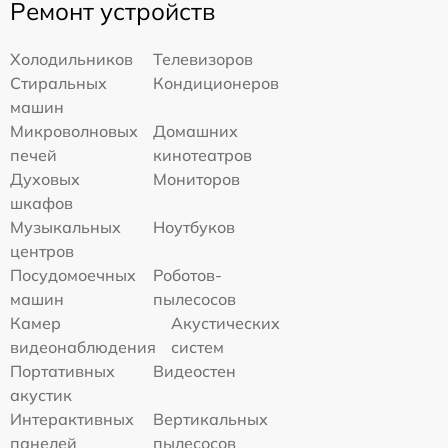
Ремонт устройств
Холодильников
Телевизоров
Стиральных
Кондиционеров
машин
Микроволновых
Домашних
печей
кинотеатров
Духовых
Мониторов
шкафов
Музыкальных
Ноутбуков
центров
Посудомоечных
Роботов-
машин
пылесосов
Камер
Акустических
видеонаблюдения
систем
Портативных
Видеостен
акустик
Интерактивных
Вертикальных
панелей
пылесосов